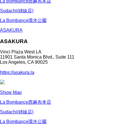
La Bombance西麻布本店
Sudachi(姉妹店)
La Bombance環水公園
ASAKURA
ASAKURA
Vinci Plaza West LA
11901 Santa Monica Blvd., Suite 111
Los Angeles, CA 90025
https://asakura.la
Show Map
La Bombance西麻布本店
Sudachi(姉妹店)
La Bombance環水公園