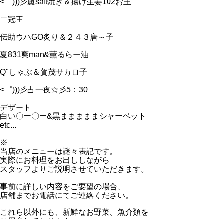
<゜)))彡盧salt焼き＆揚げ生姜102お王
二冠王
伝助ウハGO炙り＆２４３唐～子
夏831爽man&薫るらー油
Q"しゃぶ＆賀茂サカロ子
<゜)))彡占一夜☆彡5：30
デザート
白い〇ー〇ー&黒まままままシャーベット
etc...
※
当店のメニューは謎々表記です。
実際にお料理をお出ししながら
スタッフよりご説明させていただきます。
事前に詳しい内容をご要望の場合、
店舗までお電話にてご連絡ください。
これら以外にも、新鮮なお野菜、魚介類を