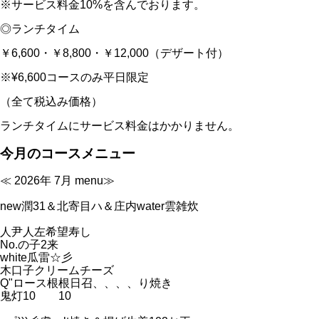
※サービス料金10%を含んでおります。
◎ランチタイム
￥6,600・￥8,800・￥12,000（デザート付）
※¥6,600コースのみ平日限定
（全て税込み価格）
ランチタイムにサービス料金はかかりません。
今月のコースメニュー
≪ 2026年 7月 menu≫
new潤31＆北寄目ハ＆庄内water雲雑炊
人尹人左希望寿し
No.の子2来
white瓜雷☆彡
木口子クリームチーズ
Q"ロース根根日召、、、、り焼き
鬼灯10 10