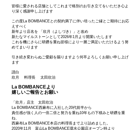
皆様に愛される店舗としてこれまで格別のお引き立てをいただき
心よ
り深く感謝申し上げます
この度La BOMBANCEとの契約満了に伴い
培ったご縁とご期待にお応
えすべく
新年より店名を 「欣月（よしづき）」と改め
新たなマイルストーンとして2026年1月より開業いたします
これを機にさらに研鑽を重ね
皆様により一層ご満足いただけるよう努
めてまいります
引き続き変わらぬご愛顧を賜りますよう
何卒よろしくお願い申し上げ
ます
謹白
欣月 料理長 太田欣治
La BOMBANCEより
嬉しいご報告とお願い
「欣月」店主 太田欣治
La BOMBANCE西麻布に入社した20代前半から
責任感が強く人の一倍二倍と努力を重ね10年もの下積みと研鑽を重
ね、
西麻布La BOMBANCE本店の料理長まで上り詰めました。
2020年11月
富山La BOMBANCE環水公園店オープン時より