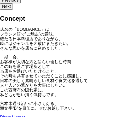
Previous
Next
Concept
店名の「BOMBANCE」は、
フランス語で”ご馳走”の意味。
確たる日本料理店でありながら、
時にはジャンルを奔放にまたぎたい。
そんな思いを店名に込めました。
一期一会。
お客様が大切な方と語らい愉しむ時間、
この時を過ごす場所として
当店をお選びいただけること、
その時を共有させていただくことに感謝し、
日本の美しく素晴らしい食材や食文化を通して
人と人との繋がりを大事にしたい…
この西麻布の隠れ家に、
私どもが思い描く気持ちです。
六本木通り沿いに小さく灯る、
頭文字”B”を目印に、ぜひお越し下さい。