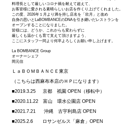
料理長として厳しいコロナ禍を耐えて超えて、
お客皆様に愛される素晴らしいお店を作くり上げてくれました。
この度、2026年１月より満を持し店名を「欣月」と改め
自身の思いとLaBOMBANCEのDNAを引き継いだレストランを
オープンすることになりました。
皆様には、どうか、これからも変わらずに
厳しくも温かくも育て支えて頂けますよう、
ここにスタッフ一同より何卒よろしくお願い申し上げます。
La BOMBANCE Group
オーナーシェフ
岡元信
ＬａＢＯＭＢＡＮＣＥ東京
（こちらは西麻布本店のＨＰになります）
■2019.3.25 京都 祇園 OPEN（移転中）
■2020.11.22 富山 環水公園店 OPEN
■2021.7.21 沖縄 古宇利島店 OPEN
■2025.2.6 ロサンゼルス「麻倉」OPEN