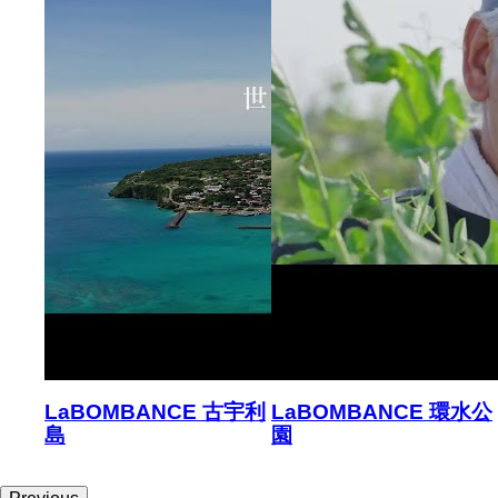
西麻布
LaBOMBANCE 古宇利
LaBOMBANCE 環水公
島
園